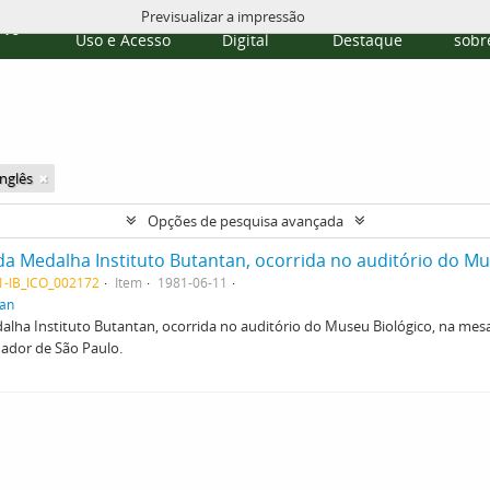
Previsualizar a impressão
Políticas de
Repositório
Temas em
Publi
rvo
Uso e Acesso
Digital
Destaque
sobre
Inglês
Opções de pesquisa avançada
41-IB_ICO_002172
Item
1981-06-11
tan
lha Instituto Butantan, ocorrida no auditório do Museu Biológico, na mesa
nador de São Paulo.