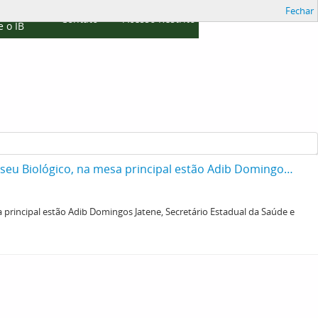
Fechar
cações
Contato
Acesso Restrito
 o IB
Cerimônia de entrega da Medalha Instituto Butantan, ocorrida no auditório do Museu Biológico, na mesa principal estão Adib Domingos Jatene, Secretário Estadual da Saúde e José Maria Marin, vice-governador de São Paulo.
 principal estão Adib Domingos Jatene, Secretário Estadual da Saúde e