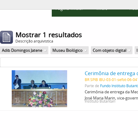
Página inicial
Início
Ace
Mostrar 1 resultados
Descrição arquivística
Adib Domingos Jatene
Museu Biológico
Com objeto digital
BR SPIB IBU-03-01-sefot-06-0
Parte de
Fundo Instituto Butan
Cerimônia de entrega da Meda
José Maria Marin, vice-gover
Instituto Butantan