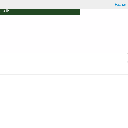
Fechar
cações
Contato
Acesso Restrito
 o IB