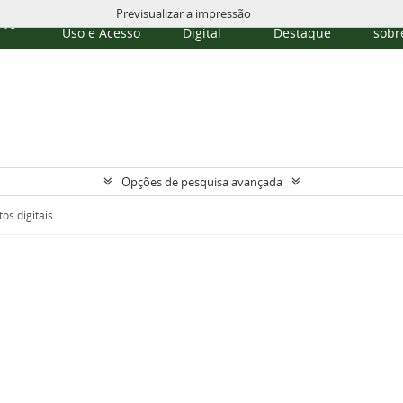
Previsualizar a impressão
Políticas de
Repositório
Temas em
Publi
rvo
Uso e Acesso
Digital
Destaque
sobre
Opções de pesquisa avançada
os digitais