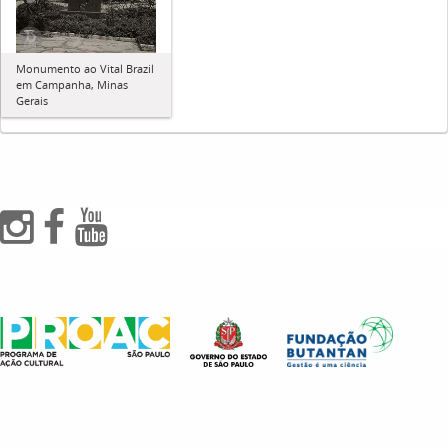
Monumento ao Vital Brazil
em Campanha, Minas
Gerais