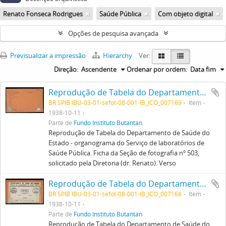
Renato Fonseca Rodrigues
Saúde Pública
Com objeto digital
Opções de pesquisa avançada
Previsualizar a impressão
Hierarchy
Ver:
Direção:
Ascendente
Ordenar por ordem:
Data fim
Reprodução de Tabela do Departamento de Saúde do Estado - organograma do Serviço de laboratórios de Saúde Pública. Ficha da Seção de fotografia nº 503, solicitado pela Diretoria (dr. Renato). Verso
BR SPIB IBU-03-01-sefot-08-001-IB_ICO_007169
Item
1938-10-11
Parte de
Fundo Instituto Butantan
Reprodução de Tabela do Departamento de Saúde do
Estado - organograma do Serviço de laboratórios de
Saúde Pública. Ficha da Seção de fotografia nº 503,
solicitado pela Diretoria (dr. Renato). Verso
Reprodução de Tabela do Departamento de Saúde do Estado - organograma do Serviço de laboratórios de Saúde Pública. Ficha da Seção de fotografia nº 503, solicitado pela Diretoria (dr. Renato). Frente
BR SPIB IBU-03-01-sefot-08-001-IB_ICO_007168
Item
1938-10-11
Parte de
Fundo Instituto Butantan
Reprodução de Tabela do Departamento de Saúde do