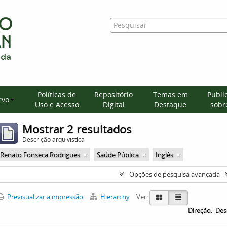
Políticas de
Repositório
Temas em
Publi
rvo
Uso e Acesso
Digital
Destaque
sobre
Mostrar 2 resultados
Descrição arquivística
Renato Fonseca Rodrigues
Saúde Pública
Inglês
Opções de pesquisa avançada
Previsualizar a impressão
Hierarchy
Ver:
Direção:
Des