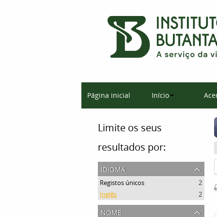
Página inicial
Início
Ace
Limite os seus
resultados por:
idioma
Registos únicos
2
Inglês
2
nome