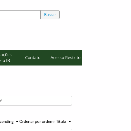
Buscar
cações
Contato
Acesso Restrito
 o IB
cending
Ordenar por ordem:
Título