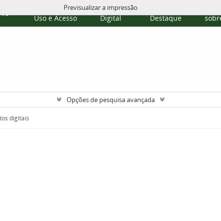
Previsualizar a impressão
Políticas de
Repositório
Temas em
Publi
rvo
Uso e Acesso
Digital
Destaque
sobre
Opções de pesquisa avançada
os digitais