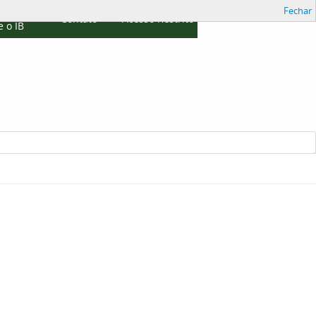
Fechar
cações
Contato
Acesso Restrito
 o IB