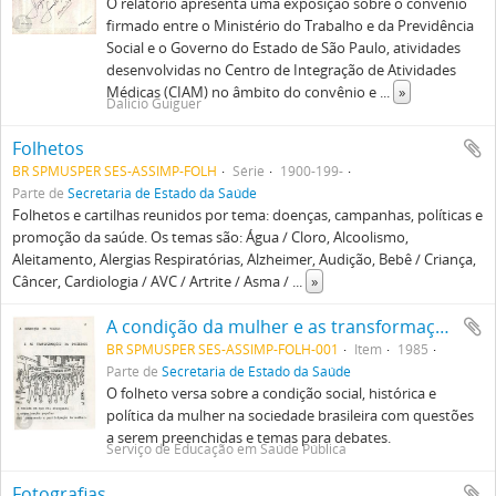
O relatório apresenta uma exposição sobre o convênio
firmado entre o Ministério do Trabalho e da Previdência
Social e o Governo do Estado de São Paulo, atividades
desenvolvidas no Centro de Integração de Atividades
Médicas (CIAM) no âmbito do convênio e
...
»
Dalicio Guiguer
Folhetos
BR SPMUSPER SES-ASSIMP-FOLH
Série
1900-199-
Parte de
Secretaria de Estado da Saúde
Folhetos e cartilhas reunidos por tema: doenças, campanhas, políticas e
promoção da saúde. Os temas são: Água / Cloro, Alcoolismo,
Aleitamento, Alergias Respiratórias, Alzheimer, Audição, Bebê / Criança,
Câncer, Cardiologia / AVC / Artrite / Asma /
...
»
A condição da mulher e as transformações da sociedade
BR SPMUSPER SES-ASSIMP-FOLH-001
Item
1985
Parte de
Secretaria de Estado da Saúde
O folheto versa sobre a condição social, histórica e
política da mulher na sociedade brasileira com questões
a serem preenchidas e temas para debates.
Serviço de Educação em Saúde Pública
Fotografias