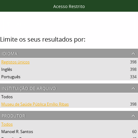
Acesso Restrito
Filtros
Limite os seus resultados por:
idioma
Registos únicos
398
Inglês
398
Português
334
instituição de arquivo
Todos
Museu de Saúde Pública Emílio Ribas
398
produtor
Todos
Manoel R. Santos
60