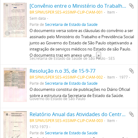
[Convênio entre o Ministério do Trabalho e da Previdência Social e o Governo de São Paulo]
BR SPMUSPER SES-ASSIMP-CLIP-CIAM-001
Item
Sem data
Parte de
Secretaria de Estado da Saúde
O documento versa sobre as cláusulas do convênio a ser
assinado pelo Ministério do Trabalho e Previdência Social
junto ao Governo do Estado de São Paulo objetivando a
integração de serviços médicos no Estado de são Paulo.
O documento traz em anexo uma
...
»
Secretaria de Estado da Saúde de São Paulo - SES
Resolução n.o 35, de 15-9-77
BR SPMUSPER SES-ASSIMP-CLIP-CIAM-002
Item
1977
Parte de
Secretaria de Estado da Saúde
O documento constitui de publicações no Diário Oficial
sobre a estrutura da Secretaria de Estado da Saúde.
Governo do Estado de São Paulo
Relatório Anual das Atividades do Centro de Integração de Atividades Médicas (CIAM)
BR SPMUSPER SES-ASSIMP-CLIP-CIAM-003
Item
1972-1973
Parte de
Secretaria de Estado da Saúde