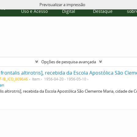
Previsualizar a impressão
Políticas de
Repositório
Temas em
Publi
rvo
Uso e Acesso
Digital
Destaque
sobre
Opções de pesquisa avançada
07-IB_ICO_009646
Item
1956-04-20 - 1956-05-10
tan
lis altirotris], recebida da Escola Apostólica São Clemente Maria, cidade d