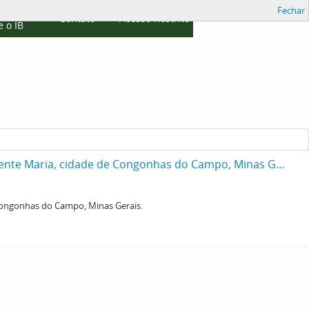
Fechar
cações
Contato
Acesso Restrito
 o IB
Cobra Coral, [Micrurus frontalis altirotris], recebida da Escola Apostólica São Clemente Maria, cidade de Congonhas do Campo, Minas Gerais.
e Congonhas do Campo, Minas Gerais.