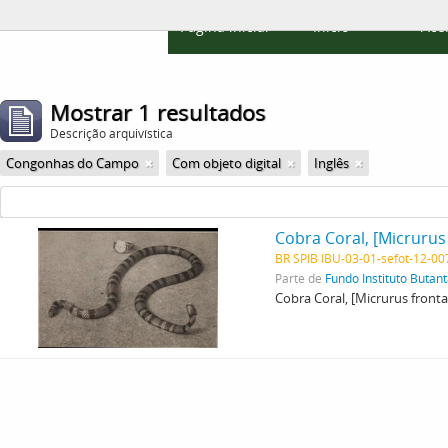
Página inicial
Início
Ace
Mostrar 1 resultados
Descrição arquivística
Congonhas do Campo
Com objeto digital
Inglês
BR SPIB IBU-03-01-sefot-12-0
Parte de
Fundo Instituto Butan
Cobra Coral, [Micrurus fronta