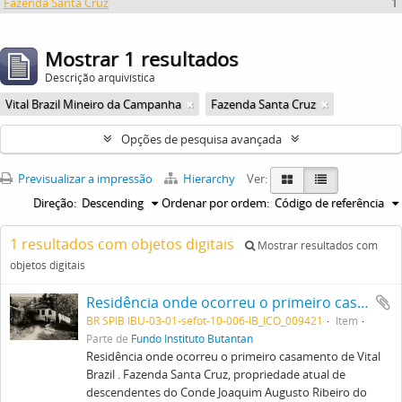
Fazenda Santa Cruz
1
Mostrar 1 resultados
Descrição arquivística
Vital Brazil Mineiro da Campanha
Fazenda Santa Cruz
Opções de pesquisa avançada
Previsualizar a impressão
Hierarchy
Ver:
Direção:
Descending
Ordenar por ordem:
Código de referência
1 resultados com objetos digitais
Mostrar resultados com
objetos digitais
Residência onde ocorreu o primeiro casamento de Vital Brazil . Fazenda Santa Cruz, propriedade atual de descendentes do Conde Joaquim Augusto Ribeiro do Valle.
BR SPIB IBU-03-01-sefot-10-006-IB_ICO_009421
Item
Parte de
Fundo Instituto Butantan
Residência onde ocorreu o primeiro casamento de Vital
Brazil . Fazenda Santa Cruz, propriedade atual de
descendentes do Conde Joaquim Augusto Ribeiro do