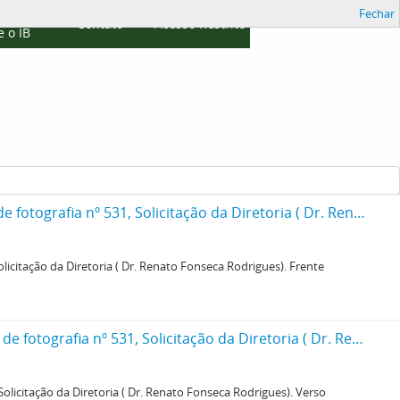
Fechar
cações
Contato
Acesso Restrito
 o IB
Pequeno Museu de Falun "Petit Musée a Falun". Imagem colada na ficha da Seção de fotografia nº 531, Solicitação da Diretoria ( Dr. Renato Fonseca Rodrigues). Frente
icitação da Diretoria ( Dr. Renato Fonseca Rodrigues). Frente
Pequeno Museu de Falun "Petit Musée a Falun". I Imagem colada na ficha da Seção de fotografia nº 531, Solicitação da Diretoria ( Dr. Renato Fonseca Rodrigues). Verso
olicitação da Diretoria ( Dr. Renato Fonseca Rodrigues). Verso