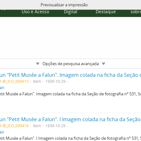
Previsualizar a impressão
Políticas de
Repositório
Temas em
Publi
rvo
Uso e Acesso
Digital
Destaque
sobre
Opções de pesquisa avançada
02-IB_ICO_009415
Item
1939-10-29
tan
t Musée a Falun". Imagem colada na ficha da Seção de fotografia nº 531, Sol
02-IB_ICO_009416
Item
1939-10-29
tan
t Musée a Falun". I Imagem colada na ficha da Seção de fotografia nº 531, S