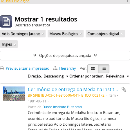
Museu Biológico
1
Mostrar 1 resultados
Descrição arquivística
Adib Domingos Jatene
Museu Biológico
Com objeto digital
Inglês
Opções de pesquisa avançada
Previsualizar a impressão
Hierarchy
Ver:
Direção:
Descending
Ordenar por ordem:
Relevância
Cerimônia de entrega da Medalha Instituto Butantan, ocorrida no auditório do Museu Biológico, na mesa principal estão Adib Domingos Jatene, Secretário Estadual da Saúde e José Maria Marin, vice-governador de São Paulo.
BR SPIB IBU-03-01-sefot-06-041-IB_ICO_002172
Item
1981-06-11
Parte de
Fundo Instituto Butantan
Cerimônia de entrega da Medalha Instituto Butantan,
ocorrida no auditório do Museu Biológico, na mesa
principal estão Adib Domingos Jatene, Secretário