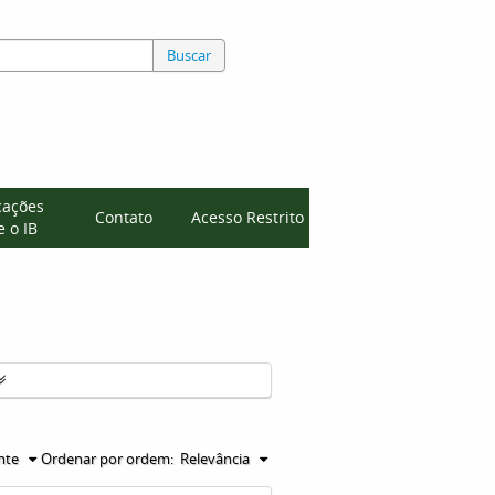
Buscar
cações
Contato
Acesso Restrito
 o IB
nte
Ordenar por ordem:
Relevância