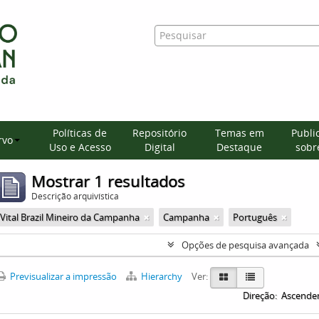
Políticas de
Repositório
Temas em
Publi
rvo
Uso e Acesso
Digital
Destaque
sobre
Mostrar 1 resultados
Descrição arquivística
Vital Brazil Mineiro da Campanha
Campanha
Português
Opções de pesquisa avançada
Previsualizar a impressão
Hierarchy
Ver:
Direção:
Ascende