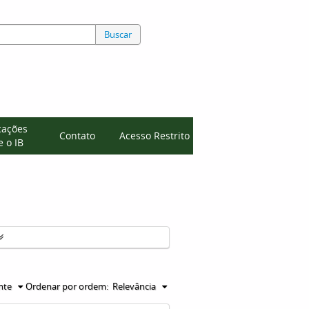
Buscar
cações
Contato
Acesso Restrito
 o IB
nte
Ordenar por ordem:
Relevância