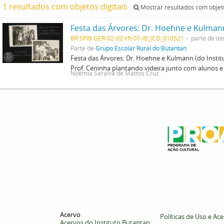
1 resultados com objetos digitais
Mostrar resultados com objeto
BR SPIB GER-02-02-rft-01-IB_ICO_010521
parte de it
Parte de
Grupo Escolar Rural do Butantan
Festa das Árvores: Dr. Hoehne e Kulmann (do Insti
Prof. Ceninha plantando videira junto com alunos e
Noêmia Saraiva de Mattos Cruz
Acervo
Políticas de Uso e Ac
Acervos do Instituto Butantan