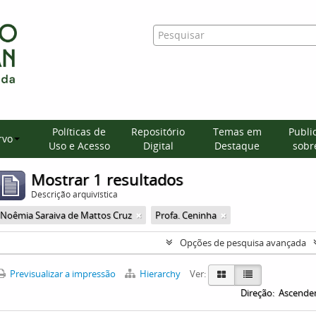
Políticas de
Repositório
Temas em
Publi
rvo
Uso e Acesso
Digital
Destaque
sobre
Mostrar 1 resultados
Descrição arquivística
Noêmia Saraiva de Mattos Cruz
Profa. Ceninha
Opções de pesquisa avançada
Previsualizar a impressão
Hierarchy
Ver:
Direção:
Ascende