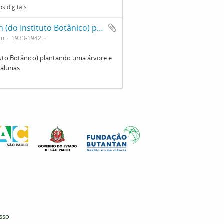
s digitais
Festa das Árvores: Dr. Hoehne e Kulmann (do Instituto Botânico) plantando uma árvore e Prof. Ceninha plantando videira junto com alunos e alunas
em
1933-1942
tuto Botânico) plantando uma árvore e
 alunas.
esso