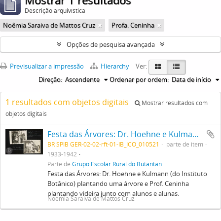
Mostrar 1 resultados
Descrição arquivística
Noêmia Saraiva de Mattos Cruz
Profa. Ceninha
Opções de pesquisa avançada
Previsualizar a impressão
Hierarchy
Ver:
Direção:
Ascendente
Ordenar por ordem:
Data de início
1 resultados com objetos digitais
Mostrar resultados com
objetos digitais
Festa das Árvores: Dr. Hoehne e Kulmann (do Instituto Botânico) plantando uma árvore e Prof. Ceninha plantando videira junto com alunos e alunas
BR SPIB GER-02-02-rft-01-IB_ICO_010521
parte de item
1933-1942
Parte de
Grupo Escolar Rural do Butantan
Festa das Árvores: Dr. Hoehne e Kulmann (do Instituto
Botânico) plantando uma árvore e Prof. Ceninha
plantando videira junto com alunos e alunas.
Noêmia Saraiva de Mattos Cruz