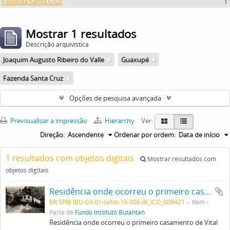
Fazenda Santa Cruz
1
Mostrar 1 resultados
Descrição arquivística
Joaquim Augusto Ribeiro do Valle
Guaxupé
Fazenda Santa Cruz
Opções de pesquisa avançada
Previsualizar a impressão
Hierarchy
Ver:
Direção:
Ascendente
Ordenar por ordem:
Data de início
1 resultados com objetos digitais
Mostrar resultados com
objetos digitais
Residência onde ocorreu o primeiro casamento de Vital Brazil . Fazenda Santa Cruz, propriedade atual de descendentes do Conde Joaquim Augusto Ribeiro do Valle.
BR SPIB IBU-03-01-sefot-10-006-IB_ICO_009421
Item
Parte de
Fundo Instituto Butantan
Residência onde ocorreu o primeiro casamento de Vital