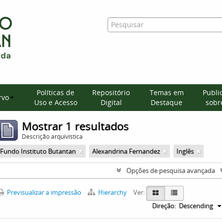
Políticas de
Repositório
Temas em
Publi
rvo
Uso e Acesso
Digital
Destaque
sobre
Mostrar 1 resultados
Descrição arquivística
Fundo Instituto Butantan
Alexandrina Fernandez
Inglês
Opções de pesquisa avançada
Previsualizar a impressão
Hierarchy
Ver:
Direção:
Descending