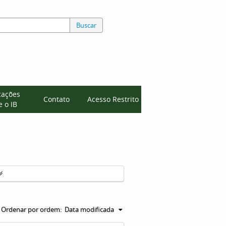
Buscar
cações
Contato
Acesso Restrito
 o IB
Ordenar por ordem:
Data modificada