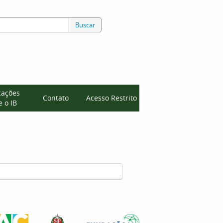
Buscar
cações
Contato
Acesso Restrito
 o IB