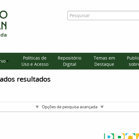
Políticas de
Repositório
Temas em
Publi
rvo
Uso e Acesso
Digital
Destaque
sobre
ados resultados
Opções de pesquisa avançada