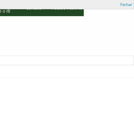
Fechar
cações
Contato
Acesso Restrito
 o IB