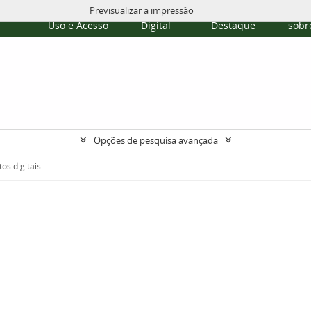
Previsualizar a impressão
Políticas de
Repositório
Temas em
Publi
rvo
Uso e Acesso
Digital
Destaque
sobre
Opções de pesquisa avançada
os digitais