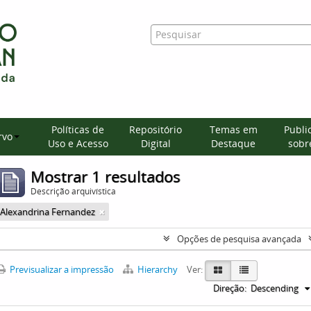
Políticas de
Repositório
Temas em
Publi
rvo
Uso e Acesso
Digital
Destaque
sobre
Mostrar 1 resultados
Descrição arquivística
Alexandrina Fernandez
Opções de pesquisa avançada
Previsualizar a impressão
Hierarchy
Ver:
Direção:
Descending