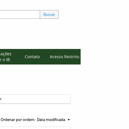
Buscar
cações
Contato
Acesso Restrito
 o IB
Ordenar por ordem:
Data modificada