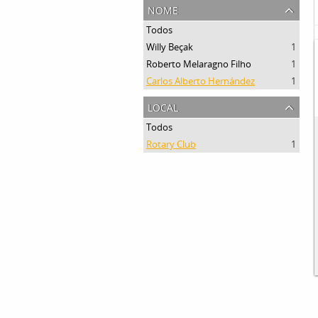
nome
Todos
Willy Beçak
1
Roberto Melaragno Filho
1
Carlos Alberto Hernández
1
local
Todos
Rotary Club
1