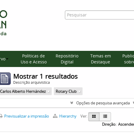
Políticas de
Repositório
Temas em
Publi
rvo
Uso e Acesso
Digital
Destaque
sobre
Mostrar 1 resultados
Descrição arquivística
Carlos Alberto Hernández
Rotary Club
Opções de pesquisa avançada
Previsualizar a impressão
Hierarchy
Ver:
Direção:
Ascende