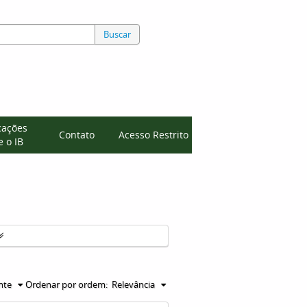
Buscar
cações
Contato
Acesso Restrito
 o IB
nte
Ordenar por ordem:
Relevância