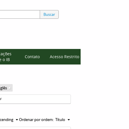
Buscar
cações
Contato
Acesso Restrito
 o IB
nglês
cending
Ordenar por ordem:
Título