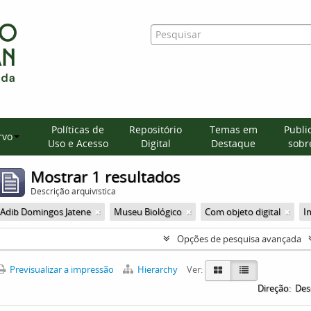
Políticas de
Repositório
Temas em
Publi
rvo
Uso e Acesso
Digital
Destaque
sobre
Mostrar 1 resultados
Descrição arquivística
Adib Domingos Jatene
Museu Biológico
Com objeto digital
I
Opções de pesquisa avançada
Previsualizar a impressão
Hierarchy
Ver:
Direção:
Des