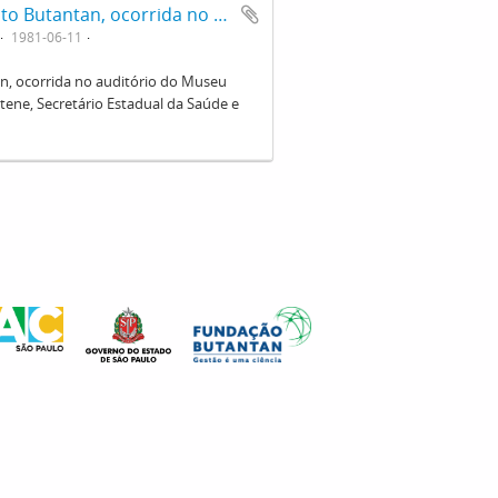
Cerimônia de entrega da Medalha Instituto Butantan, ocorrida no auditório do Museu Biológico, na mesa principal estão Adib Domingos Jatene, Secretário Estadual da Saúde e José Maria Marin, vice-governador de São Paulo.
1981-06-11
n, ocorrida no auditório do Museu
tene, Secretário Estadual da Saúde e