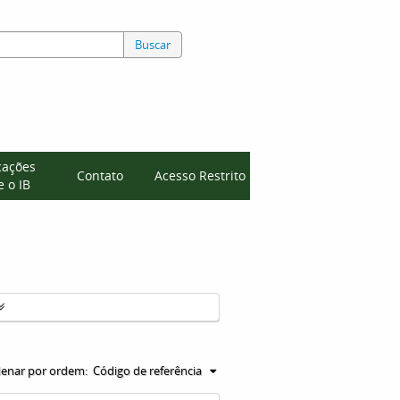
Buscar
cações
Contato
Acesso Restrito
 o IB
enar por ordem:
Código de referência