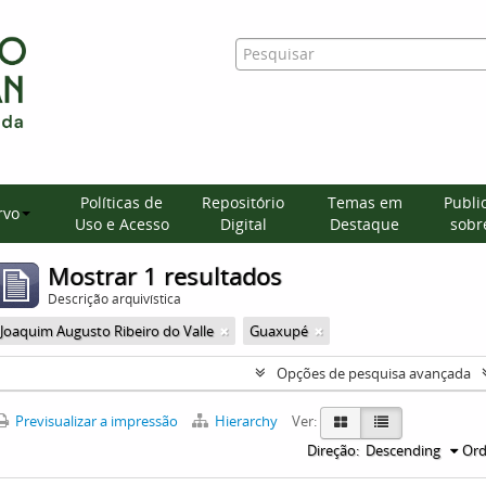
Políticas de
Repositório
Temas em
Publi
rvo
Uso e Acesso
Digital
Destaque
sobre
Mostrar 1 resultados
Descrição arquivística
Joaquim Augusto Ribeiro do Valle
Guaxupé
Opções de pesquisa avançada
Previsualizar a impressão
Hierarchy
Ver:
Direção:
Descending
Ord