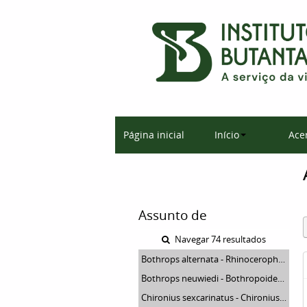
Página inicial
Início
Ace
Assunto de
Navegar 74 resultados
Bothrops alternata - Rhinocerophis alternatus
Bothrops neuwiedi - Bothropoides pauloensis
Chironius sexcarinatus - Chironius quadricarinatus