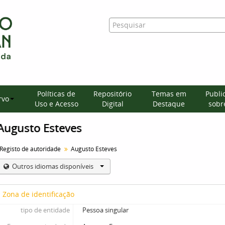
Políticas de
Repositório
Temas em
Publi
rvo
Uso e Acesso
Digital
Destaque
sobre
Augusto Esteves
Registo de autoridade
Augusto Esteves
Outros idiomas disponíveis
Zona de identificação
tipo de entidade
Pessoa singular