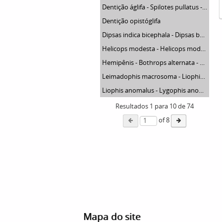
Dentição áglifa - Spilotes pullatus - Spilotes pullatus
Dentição opistóglifa
Dipsas indica bicephala - Dipsas bucephala
Helicops modesta - Helicops modestus
Hemipênis - Bothrops alternata - Bothrops alternatus
Leimadophis macrosoma - Liophis reginae
Liophis anomalus - Lygophis anomalus
Resultados
1
para
10
de 74
of 8
Mapa do site