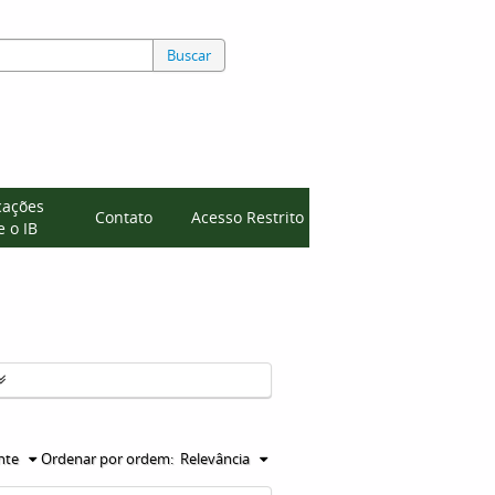
Buscar
cações
Contato
Acesso Restrito
 o IB
nte
Ordenar por ordem:
Relevância