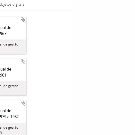
bjetos digitais
nual de
1967
al de gestão
nual de
1961
al de gestão
nual de
1979 a 1982
al de gestão
82