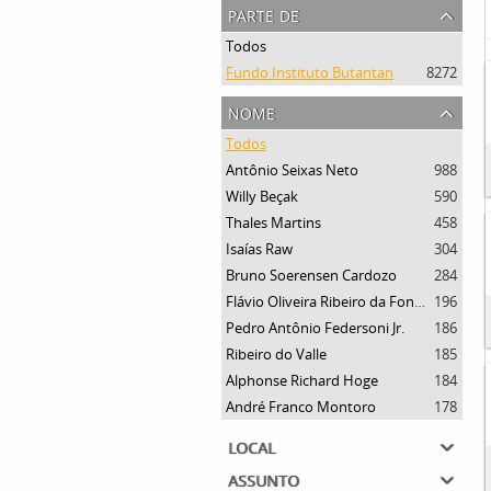
parte de
Todos
Fundo Instituto Butantan
8272
nome
Todos
Antônio Seixas Neto
988
Willy Beçak
590
Thales Martins
458
Isaías Raw
304
Bruno Soerensen Cardozo
284
Flávio Oliveira Ribeiro da Fonseca
196
Pedro Antônio Federsoni Jr.
186
Ribeiro do Valle
185
Alphonse Richard Hoge
184
André Franco Montoro
178
local
assunto