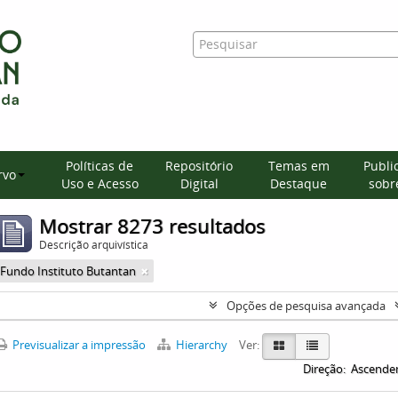
Políticas de
Repositório
Temas em
Publi
rvo
Uso e Acesso
Digital
Destaque
sobre
Mostrar 8273 resultados
Descrição arquivística
Fundo Instituto Butantan
Opções de pesquisa avançada
Previsualizar a impressão
Hierarchy
Ver:
Direção:
Ascende