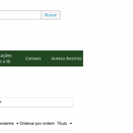
Buscar
cações
Contato
Acesso Restrito
 o IB
endente
Ordenar por ordem:
Título