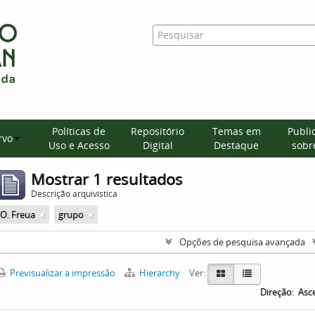
Políticas de
Repositório
Temas em
Publi
rvo
Uso e Acesso
Digital
Destaque
sobre
Mostrar 1 resultados
Descrição arquivística
O. Freua
grupo
Opções de pesquisa avançada
Previsualizar a impressão
Hierarchy
Ver:
Direção:
Asc