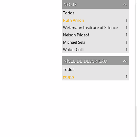
nome
Todos
Ruth Arnon
1
Weizmann Institute of Science
1
Nelson Pilosof
1
Michael Sela
1
Walter Colli
1
nível de descrição
Todos
grupo
1