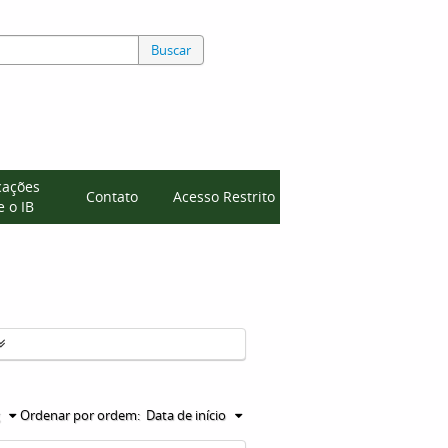
Buscar
cações
Contato
Acesso Restrito
 o IB
Ordenar por ordem:
Data de início