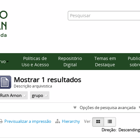
Políticas de
Repositório
Temas em
Publi
rvo
Uso e Acesso
Digital
Destaque
sobre
Mostrar 1 resultados
Descrição arquivística
Ruth Arnon
grupo
Opções de pesquisa avançada
Previsualizar a impressão
Hierarchy
Ver:
Direção:
Descending