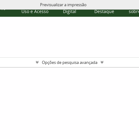
Previsualizar a impressão
Políticas de
Repositório
Temas em
Publi
rvo
Uso e Acesso
Digital
Destaque
sobre
Opções de pesquisa avançada