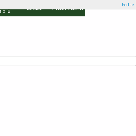
Fechar
cações
Contato
Acesso Restrito
 o IB