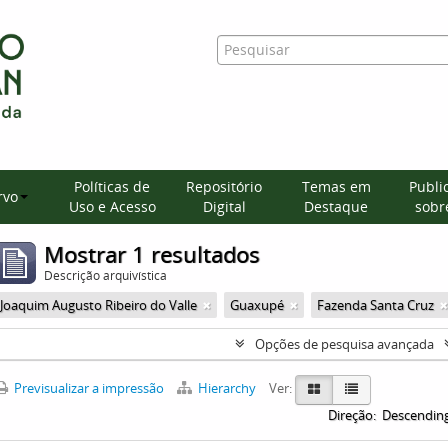
Políticas de
Repositório
Temas em
Publi
rvo
Uso e Acesso
Digital
Destaque
sobre
Mostrar 1 resultados
Descrição arquivística
Joaquim Augusto Ribeiro do Valle
Guaxupé
Fazenda Santa Cruz
Opções de pesquisa avançada
Previsualizar a impressão
Hierarchy
Ver:
Direção:
Descendin