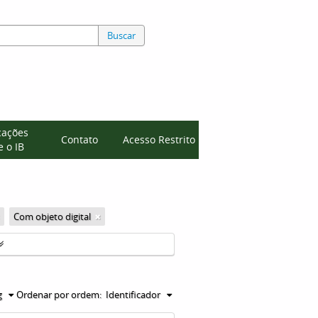
Buscar
cações
Contato
Acesso Restrito
 o IB
Com objeto digital
g
Ordenar por ordem:
Identificador