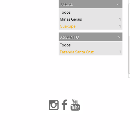
local
Todos
Minas Gerais
1
Guaxupé
1
assunto
Todos
Fazenda Santa Cruz
1