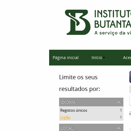
Página inicial
Início
Ace
Limite os seus
resultados por:
idioma
Registos únicos
1
Inglês
1
local