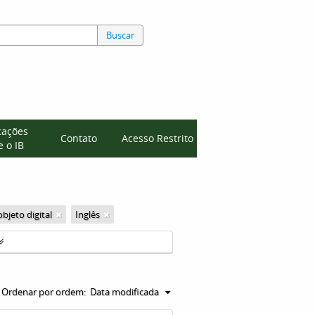
Buscar
cações
Contato
Acesso Restrito
 o IB
bjeto digital
Inglês
Ordenar por ordem:
Data modificada