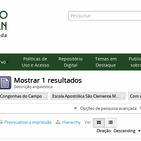
Políticas de
Repositório
Temas em
Publi
rvo
Uso e Acesso
Digital
Destaque
sobre
Mostrar 1 resultados
Descrição arquivística
Congonhas do Campo
Escola Apostólica São Clemente Maria
Com o
Opções de pesquisa avançada
Previsualizar a impressão
Hierarchy
Ver:
Direção:
Descending