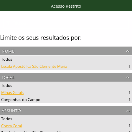
Acesso Restrito
Filtros
Limite os seus resultados por:
nome
Todos
Escola Apostólica São Clemente Maria
1
local
Todos
Minas Gerais
1
Congonhas do Campo
1
assunto
Todos
Cobra Coral
1