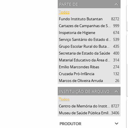
parte de
Todos
Fundo Instituto Butantan
8272
Cartazes de Campanhas de Saúde
999
Inspetoria de Higiene
674
Serviço Sanitário do Estado de São Paulo
539
Grupo Escolar Rural do Butantan
435
Secretaria de Estado da Saúde
400
Material Educativo da Área da Saúde
314
Emílio Marcondes Ribas
274
Cruzada Pró-Infância
132
Marcos de Oliveira Arruda
26
instituição de arquivo
Todos
Centro de Memória do Instituto Butantan
8727
Museu de Saúde Pública Emílio Ribas
3406
produtor