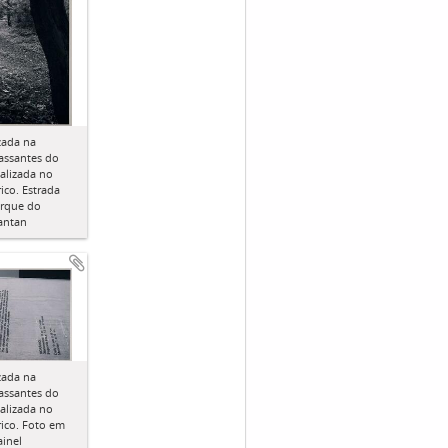
zada na
assantes do
ealizada no
ico. Estrada
arque do
tantan
zada na
assantes do
ealizada no
ico. Foto em
ainel