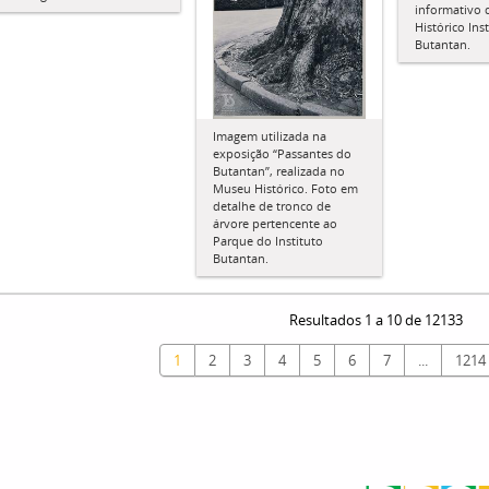
informativo
Histórico Ins
Butantan.
Imagem utilizada na
exposição “Passantes do
Butantan”, realizada no
Museu Histórico. Foto em
detalhe de tronco de
árvore pertencente ao
Parque do Instituto
Butantan.
Resultados 1 a 10 de 12133
1
2
3
4
5
6
7
...
1214