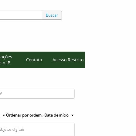
Buscar
cações
Contato
Acesso Restrito
 o IB
Ordenar por ordem:
Data de início
bjetos digitais