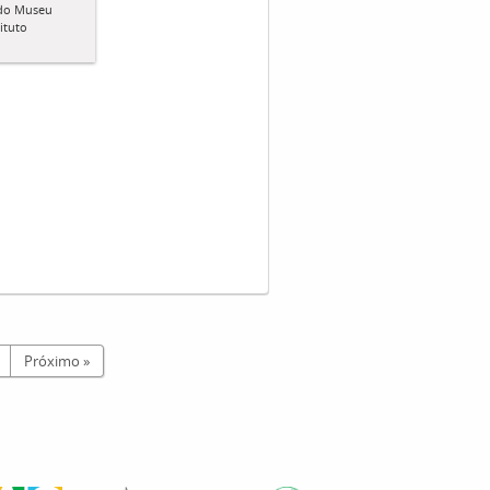
 do Museu
tituto
Próximo »