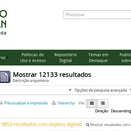
Políticas de
Repositório
Temas em
Publi
rvo
Uso e Acesso
Digital
Destaque
sobre
Mostrar 12133 resultados
Descrição arquivística
Opções de pesquisa avançada
Previsualizar a impressão
Hierarchy
Ver:
Direção:
Descending
9853 resultados com objetos digitais
Mostrar resultados com o