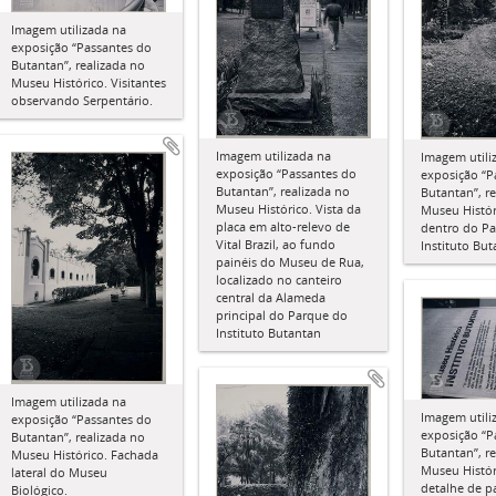
Imagem utilizada na
exposição “Passantes do
Butantan”, realizada no
Museu Histórico. Visitantes
observando Serpentário.
Imagem utilizada na
Imagem utili
exposição “Passantes do
exposição “P
Butantan”, realizada no
Butantan”, r
Museu Histórico. Vista da
Museu Histór
placa em alto-relevo de
dentro do P
Vital Brazil, ao fundo
Instituto Bu
painéis do Museu de Rua,
localizado no canteiro
central da Alameda
principal do Parque do
Instituto Butantan
Imagem utilizada na
Imagem utili
exposição “Passantes do
exposição “P
Butantan”, realizada no
Butantan”, r
Museu Histórico. Fachada
Museu Histór
lateral do Museu
detalhe de p
Biológico.