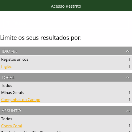
Acesso Restrito
Filtros
Limite os seus resultados por:
idioma
Registos únicos
1
Inglês
1
local
Todos
Minas Gerais
1
Congonhas do Campo
1
assunto
Todos
Cobra Coral
1