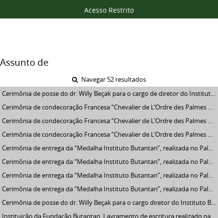
Acesso Restrito
Assunto de
Navegar 52 resultados
Cerimônia de posse do dr. Willy Beçak para o cargo de diretor do Instituto Butantan. Evento ocorrido no auditório do Museu Biológico, da esquerda para direita, Dra. Maria Luiza Beçak e Dr. Willy Beçak
Cerimônia de condecoração Francesa “Chevalier de L’Ordre des Palmes Académiques", aos Drs. Jesus Carlos Machado, diretor da Divisão de Patologia e Willy Beçak, diretor do Instituto Butantan, realizado em sala da Diretoria Técnica. Da esquerda para direita: Dra. Maria Luiza Beçak, [Sr. Aloysio Nunes] e Sr. René Bucco Riboulet, Cônsul Geral da França.
Cerimônia de condecoração Francesa “Chevalier de L’Ordre des Palmes Académiques", aos Drs. Jesus Carlos Machado, diretor da Divisão de Patologia e Willy Beçak, diretor do Instituto Butantan, realizado em sala da Diretoria Técnica. Da esquerda para direita, 7º Dr. Willy Beçak, diretor do Instituto Butantan em cumprimentos, 8º Dra. Maria Luiza Beçak.
Cerimônia de condecoração Francesa “Chevalier de L’Ordre des Palmes Académiques", aos Drs. Jesus Carlos Machado, diretor da Divisão de Patologia e Willy Beçak, diretor do Instituto Butantan, realizado em sala da Diretoria Técnica. Da esquerda para direita, 3º Dr. Willy Beçak, diretor do Instituto Butantan em cumprimentos, 4º Dra. Maria Luiza Beçak.
Cerimônia de entrega da “Medalha Instituto Butantan”, realizada no Palácio dos Bandeirantes. Da esquerda para direita, 4º André Franco Montoro, Governador de São Paulo, 6º José Aristodemo Pinotti, Secretário Estadual da Educação, 7º Dra. Maria Luiza Beçak
Cerimônia de entrega da “Medalha Instituto Butantan”, realizada no Palácio dos Bandeirantes. Em primeiro plano está André Franco Montoro, Governador de São Paulo entregando medalha, ao fundo da esquerda para direita, 3º João Yunes, Secretário Estadual da Saúde, 5º José Aristodemo Pinotti, Secretário Estadual da Educação, 6º Dra. Maria Luiza Beçak, 9º Dr. Willy Beçak.
Cerimônia de entrega da “Medalha Instituto Butantan”, realizada no Palácio dos Bandeirantes. Da esquerda para direita, André Franco Montoro, Governador de São Paulo, João Yunes, Secretário Estadual da Saúde, Deputado Estadual Aloysio Nunes, José Aristodemo Pinotti, Secretário Estadual da Educação e Dra. Maria Luiza Beçak
Cerimônia de entrega da “Medalha Instituto Butantan”, realizada no Palácio dos Bandeirantes. Em primeiro plano está André Franco Montoro, Governador de São Paulo ao microfone, ao fundo da esquerda para direita, 1º Dr. Dário Pinto de Miranda, 2º João Yunes, Secretário Estadual da Saúde, 3º Deputado Estadual Aloysio Nunes, 4º José Aristodemo Pinotti, Secretário Estadual da Educação, 5º Dra. Maria Luiza Beçak, 6º Dr. Willy Beçak, Diretor do Instituto Butantan.
Cerimônia de posse do dr. Willy Beçak para o cargo diretor do Instituto Butantan. Evento ocorrido no auditório do Museu Biológico, mesa principal da esquerda para direita, 3º Dr. Willy Beçak, 4º Dr. Bruno Soerensen Cardozo. Primeira fileira da plateia da esquerda para direita, 8º Dra. Maria Luiza Beçak, 11º Alba Lavras.
Instituição da Fundação Butantan. Lavramento de escritura realizado na sala de reuniões da Casa Afrânio de Amaral, da esquerda para direita, 1º Dra. Zuleika Picarelli Ribeiro do Valle, 2º Dr. José Ribeiro do Valle, 5º Maria Luiza Beçak, 6º Dra. Hisako Gondo Higashi, 8º Luiz Rodolpho Raja Gabaglia Travassos, 9º Maria Elizabeth Sbrogio de Almeida, 12º Dr. Ney Galvão da Silva, 13º Dr. Jesus Carlos Machado, 14º [Rubens Beçak]