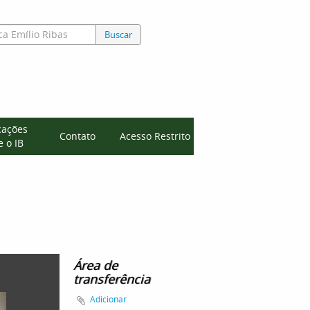
Buscar
cações
Contato
Acesso Restrito
 o IB
Área de
transferência
Adicionar