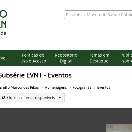
Políticas de
Repositório
Temas em
Publi
rvo
Uso e Acesso
Digital
Destaque
sobre
Subsérie EVNT - Eventos
Emílio Marcondes Ribas
Homenagens
Fotografias
Eventos
Outros idiomas disponíveis