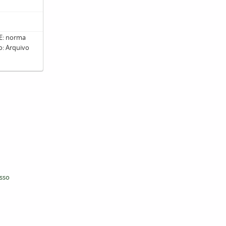
: norma
ro: Arquivo
esso