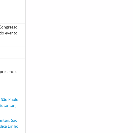
 Congresso
e do evento
 presentes
 São Paulo:
 Butantan,
antan. São
ica Emílio