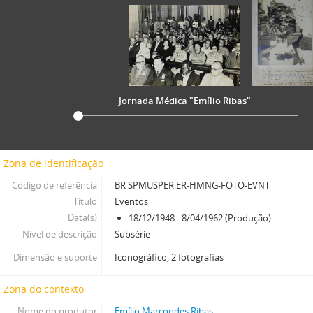
Jornada Médica "Emílio Ribas"
Zona de identificação
Código de referência
BR SPMUSPER ER-HMNG-FOTO-EVNT
Título
Eventos
Data(s)
18/12/1948 - 8/04/1962 (Produção)
Nível de descrição
Subsérie
Dimensão e suporte
Iconográfico, 2 fotografias
Zona do contexto
Nome do produtor
Emílio Marcondes Ribas