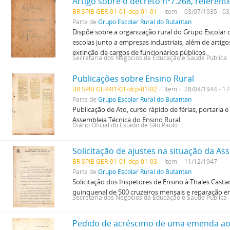
BR SPIB GER-01-01-dcp-01-01
Item
03/07/1935 - 0
Parte de
Grupo Escolar Rural do Butantan
Dispõe sobre a organização rural do Grupo Escolar
escolas junto a empresas industriais, além de artigo
extinção de cargos de funcionários públicos.
Secretaria dos Negócios da Educação e Saúde Pública
Publicações sobre Ensino Rural
BR SPIB GER-01-01-dcp-01-02
Item
28/04/1944 - 1
Parte de
Grupo Escolar Rural do Butantan
Publicação de Ato, curso rápido de férias, portaria 
Assembleia Técnica do Ensino Rural.
Diário Oficial do Estado de São Paulo
BR SPIB GER-01-01-dcp-01-03
Item
11/12/1947
Parte de
Grupo Escolar Rural do Butantan
Solicitação dos Inspetores de Ensino à Thales Cast
quinquenal de 500 cruzeiros mensais e reparação em 
Secretaria dos Negócios da Educação e Saúde Pública