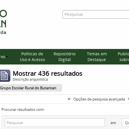
Políticas de
Repositório
Temas em
Publi
rvo
Uso e Acesso
Digital
Destaque
sobre
Mostrar 436 resultados
Descrição arquivística
Grupo Escolar Rural do Butantan
Opções de pesquisa avançada
Procurar resultados com:
em