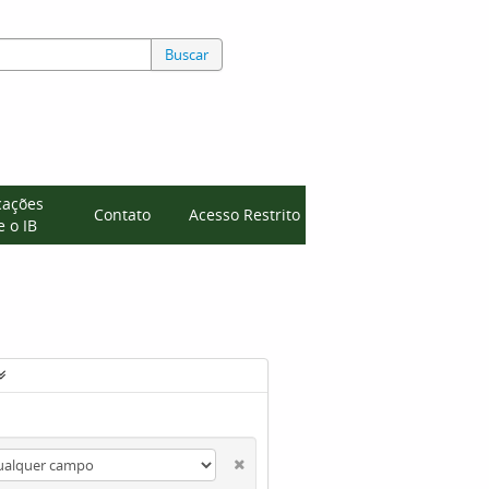
Buscar
cações
Contato
Acesso Restrito
 o IB