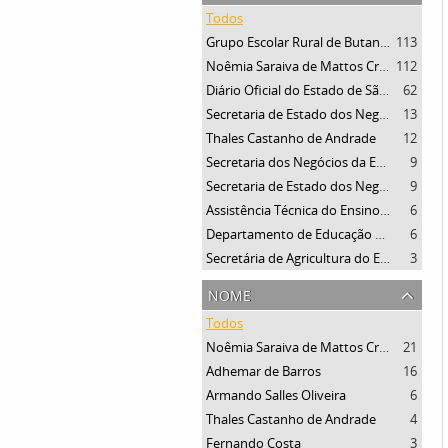
Todos
Grupo Escolar Rural de Butantan
113
Noêmia Saraiva de Mattos Cruz
112
Diário Oficial do Estado de São Paulo
62
Secretaria de Estado dos Negócios da Educação
13
Thales Castanho de Andrade
12
Secretaria dos Negócios da Educação e Saúde Pública
9
Secretaria de Estado dos Negócios do Governo
9
Assistência Técnica do Ensino Rural
6
Departamento de Educação de São Paulo
6
Secretária de Agricultura do Estado de São Paulo
3
nome
Todos
Noêmia Saraiva de Mattos Cruz
21
Adhemar de Barros
16
Armando Salles Oliveira
6
Thales Castanho de Andrade
4
Fernando Costa
3