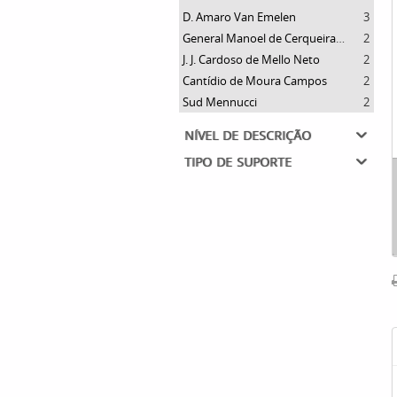
D. Amaro Van Emelen
3
General Manoel de Cerqueira Daltro Filho
2
J. J. Cardoso de Mello Neto
2
Cantídio de Moura Campos
2
Sud Mennucci
2
nível de descrição
tipo de suporte