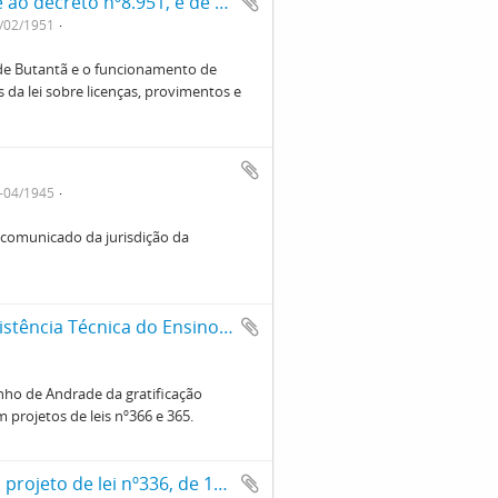
Artigo sobre o decreto nº7.268, referente ao decreto nº8.951, e de artigos de licenças: provimento e extinção de cargos e vencimentos dos funcionários públicos em geral
3/02/1951
 de Butantã e o funcionamento de
s da lei sobre licenças, provimentos e
7-04/1945
e comunicado da jurisdição da
Solicitação de ajustes na situação da Assistência Técnica do Ensino Rural
anho de Andrade da gratificação
projetos de leis nº366 e 365.
Pedido de acréscimo de uma emenda ao projeto de lei nº336, de 1947