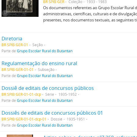
BR SPIB GER
Coleção
1933 - 1983
Os documentos referentes ao Grupo Escolar Rural
administrativas, científicas, culturais e de divulga
presentes, nos documentos textuais, as seguintes ti
Diretoria
BR SPIB GER-01
Seção
Parte de
Grupo Escolar Rural do Butantan
Regulamentação do ensino rural
BR SPIB GER-01-01
Subseção
Parte de
Grupo Escolar Rural do Butantan
Dossiê de editais de concursos públicos
BR SPIB GER-01-01-dcp
Série
1935-1952
Parte de
Grupo Escolar Rural do Butantan
Dossiês de editais de concursos públicos 01
BR SPIB GER-01-01-dcp-01
Dossiê
1935-1951
Parte de
Grupo Escolar Rural do Butantan