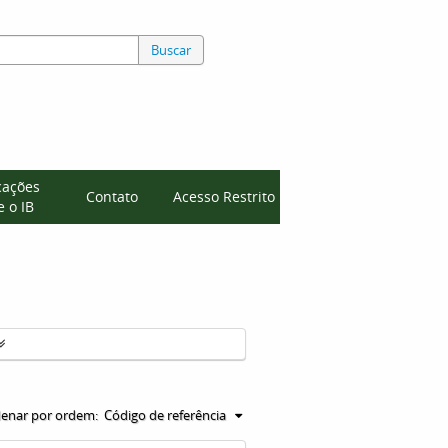
Buscar
cações
Contato
Acesso Restrito
 o IB
enar por ordem:
Código de referência