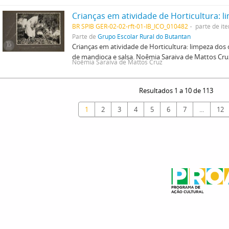
BR SPIB GER-02-02-rft-01-IB_ICO_010482
parte de it
Parte de
Grupo Escolar Rural do Butantan
Crianças em atividade de Horticultura: limpeza dos 
de mandioca e salsa. Noêmia Saraiva de Mattos Cru
Noêmia Saraiva de Mattos Cruz
Resultados 1 a 10 de 113
1
2
3
4
5
6
7
...
12