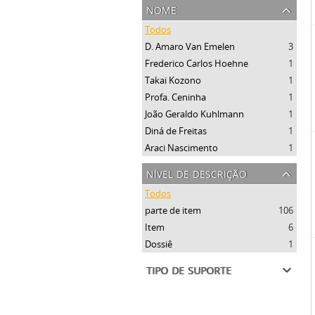
nome
Todos
D. Amaro Van Emelen
3
Frederico Carlos Hoehne
1
Takai Kozono
1
Profa. Ceninha
1
João Geraldo Kuhlmann
1
Diná de Freitas
1
Araci Nascimento
1
nível de descrição
Todos
parte de item
106
Item
6
Dossiê
1
tipo de suporte