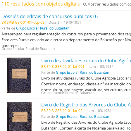
110 resultados com objetos digitais
Mostrar resultados com obj
Dossiês de editais de concursos públicos 03
BR SPIB GER-01-01-dcp-03
Dossiê
1940-1951
Parte de
Grupo Escolar Rural do Butantan
Anteprojeto para regulamentação do concurso para o provimento dos carg
Escolares Rurais enviado ao diretor do departamento de Educação por No
pareceres.
Grupo Escolar Rural de Butantan
BR SPIB GER-02-01-lat-001
Item
03/1934
Parte de
Grupo Escolar Rural do Butantan
Livro de atividades rurais do Clube Agrícola Escolar
Contêm nome, endereço, classe e nº de inscrição dos
horticultura, jardinagem, avicultura, sericultura, cun
Grupo Escolar Rural de Butantan
BR SPIB GER-02-01-lat-02
Item
03/1934
Parte de
Grupo Escolar Rural do Butantan
Livro de Registro das Arvores do Clube Agrícola Esc
Butantan. Contêm a carta de Noêmia Saraiva ao Hor