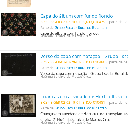
Capa do álbum com fundo florido
BR SPIB GER-02-02-rft-01-IB_ICO_010479
parte de it
Parte de
Grupo Escolar Rural do Butantan
Capa do álbum com fundo florido.
Noêmia Saraiva de Mattos Cruz
BR SPIB GER-02-02-rft-01-IB_ICO_010480
parte de it
Parte de
Grupo Escolar Rural do Butantan
Verso da capa com notação: "Grupo Escolar Rural 
Noêmia Saraiva de Mattos Cruz
BR SPIB GER-02-02-rft-01-IB_ICO_010481
parte de it
Parte de
Grupo Escolar Rural do Butantan
Crianças em atividade de Horticultura: transplantaç
direita, 2º Noêmia Saraiva de Mattos Cruz
Noêmia Saraiva de Mattos Cruz