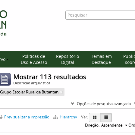
Políticas de
Repositório
Temas em
Publi
rvo
Uso e Acesso
Digital
Destaque
sobre
Mostrar 113 resultados
Descrição arquivística
Grupo Escolar Rural de Butantan
Opções de pesquisa avançada
Previsualizar a impressão
Hierarchy
Ver:
Direção:
Ascendente
Ord