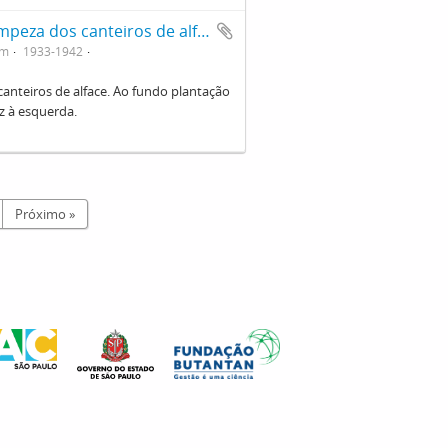
Crianças em atividade de Horticultura: limpeza dos canteiros de alface. Ao fundo plantação de mandioca e salsa. Noêmia Saraiva de Mattos Cruz à esquerda
em
1933-1942
canteiros de alface. Ao fundo plantação
z à esquerda.
Próximo »