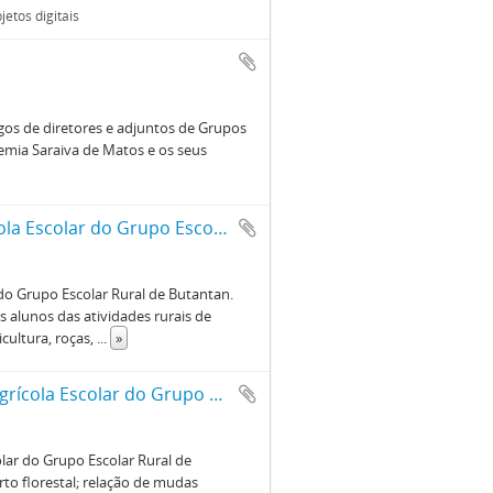
etos digitais
os de diretores e adjuntos de Grupos
emia Saraiva de Matos e os seus
Livro de atividades rurais do Clube Agrícola Escolar do Grupo Escolar Rural de Butantan
 do Grupo Escolar Rural de Butantan.
 alunos das atividades rurais de
icultura, roças,
...
»
Livro de Registro das Arvores do Clube Agrícola Escolar do Grupo Escolar Rural de Butantan
olar do Grupo Escolar Rural de
to florestal; relação de mudas