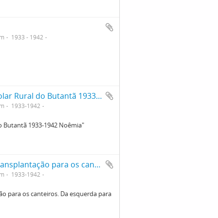
em
1933 - 1942
Verso da capa com notação: "Grupo Escolar Rural do Butantã 1933-1942 Noêmia"
em
1933-1942
do Butantã 1933-1942 Noêmia"
Crianças em atividade de Horticultura: transplantação para os canteiros. Da esquerda para direita, 2º Noêmia Saraiva de Mattos Cruz
em
1933-1942
ão para os canteiros. Da esquerda para