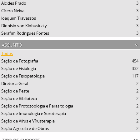
Alcides Prado
3
Cícero Neiva
3
Joaquim Travassos
3
Dionisio von Klobusitzky
3
Serafim Rodrigues Fontes
3
assunto
Todos
Seção de Fotografia
454
Seção de Fisiologia
332
Seção de Fisiopatologia
117
Diretoria Geral
2
Seção de Peste
2
Seção de Biblioteca
2
Seção de Protozoologia e Parasitologia
2
Seção de Imunologia e Soroterapia
2
Seção de Vírus e Vírusterapia
2
Seção Agrícola e de Obras
2
tipo de suporte