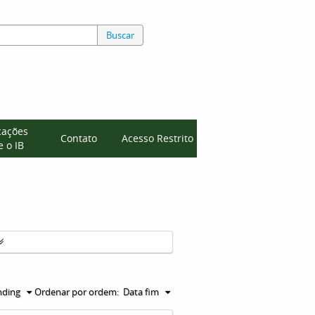
Buscar
cações
Contato
Acesso Restrito
 o IB
nding
Ordenar por ordem:
Data fim