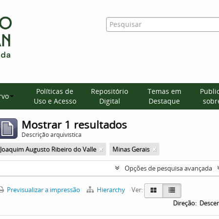
Políticas de
Repositório
Temas em
Publi
rvo
Uso e Acesso
Digital
Destaque
sobre
Mostrar 1 resultados
Descrição arquivística
Joaquim Augusto Ribeiro do Valle
Minas Gerais
Opções de pesquisa avançada
Previsualizar a impressão
Hierarchy
Ver:
Direção:
Desce