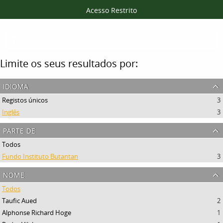
Acesso Restrito
Filtros
Limite os seus resultados por:
idioma
Registos únicos
3
Inglês
3
parte de
Todos
Fundo Instituto Butantan
3
nome
Todos
Taufic Aued
2
Alphonse Richard Hoge
1