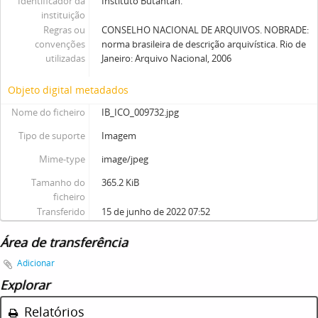
Identificador da
Instituto Butantan.
instituição
Regras ou
CONSELHO NACIONAL DE ARQUIVOS. NOBRADE:
convenções
norma brasileira de descrição arquivística. Rio de
utilizadas
Janeiro: Arquivo Nacional, 2006
Objeto digital metadados
Nome do ficheiro
IB_ICO_009732.jpg
Tipo de suporte
Imagem
Mime-type
image/jpeg
Tamanho do
365.2 KiB
ficheiro
Transferido
15 de junho de 2022 07:52
Área de transferência
Adicionar
Explorar
Relatórios