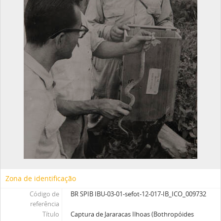
Zona de identificação
Código de
BR SPIB IBU-03-01-sefot-12-017-IB_ICO_009732
referência
Título
Captura de Jararacas Ilhoas (Bothropóides