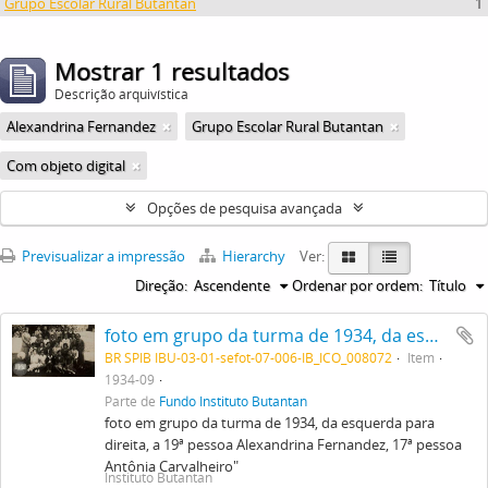
Grupo Escolar Rural Butantan
1
Mostrar 1 resultados
Descrição arquivística
Alexandrina Fernandez
Grupo Escolar Rural Butantan
Com objeto digital
Opções de pesquisa avançada
Previsualizar a impressão
Hierarchy
Ver:
Direção:
Ascendente
Ordenar por ordem:
Título
foto em grupo da turma de 1934, da esquerda para direita, a 19ª pessoa Alexandrina Fernandez, 17ª pessoa Antônia Carvalheiro"
BR SPIB IBU-03-01-sefot-07-006-IB_ICO_008072
Item
1934-09
Parte de
Fundo Instituto Butantan
foto em grupo da turma de 1934, da esquerda para
direita, a 19ª pessoa Alexandrina Fernandez, 17ª pessoa
Antônia Carvalheiro"
Instituto Butantan