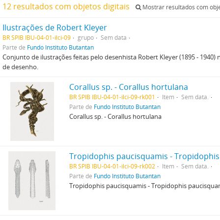
12 resultados com objetos digitais
Mostrar resultados com objet
Ilustrações de Robert Kleyer
BR SPIB IBU-04-01-ilci-09
grupo
Sem data
Parte de
Fundo Instituto Butantan
Conjunto de ilustrações feitas pelo desenhista Robert Kleyer (1895 - 1940) 
de desenho.
Corallus sp. - Corallus hortulana
BR SPIB IBU-04-01-ilci-09-rk001
Item
Sem data.
Parte de
Fundo Instituto Butantan
Corallus sp. - Corallus hortulana
Tropidophis paucisquamis - Tropidophi
BR SPIB IBU-04-01-ilci-09-rk002
Item
Sem data.
Parte de
Fundo Instituto Butantan
Tropidophis paucisquamis - Tropidophis paucisqua