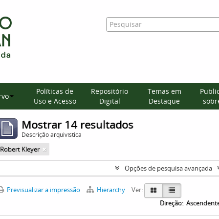
Políticas de
Repositório
Temas em
Publi
rvo
Uso e Acesso
Digital
Destaque
sobre
Mostrar 14 resultados
Descrição arquivística
Robert Kleyer
Opções de pesquisa avançada
Previsualizar a impressão
Hierarchy
Ver:
Direção:
Ascendent