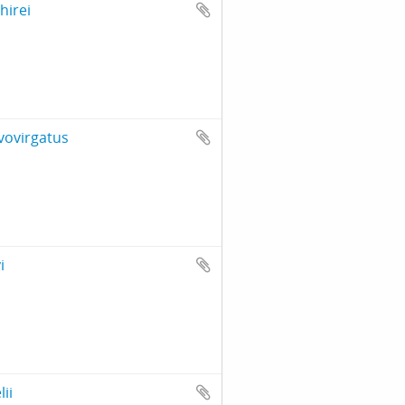
hirei
avovirgatus
i
ii