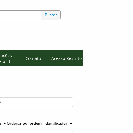
Buscar
cações
Contato
Acesso Restrito
 o IB
e
Ordenar por ordem:
Identificador