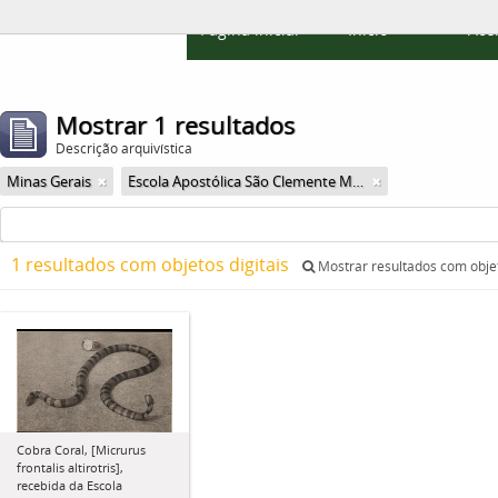
Página inicial
Início
Ace
Mostrar 1 resultados
Descrição arquivística
Minas Gerais
Escola Apostólica São Clemente Maria
1 resultados com objetos digitais
Mostrar resultados com objet
Cobra Coral, [Micrurus
frontalis altirotris],
recebida da Escola