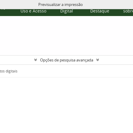
Previsualizar a impressão
Políticas de
Repositório
Temas em
Publi
rvo
Uso e Acesso
Digital
Destaque
sobre
Opções de pesquisa avançada
os digitais