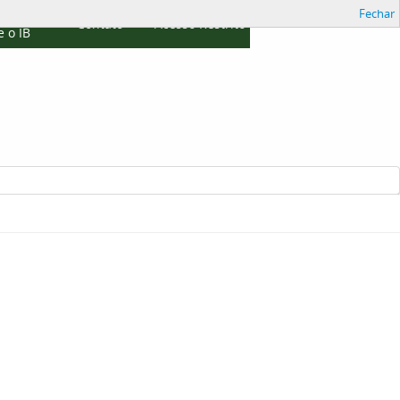
Fechar
cações
Contato
Acesso Restrito
 o IB