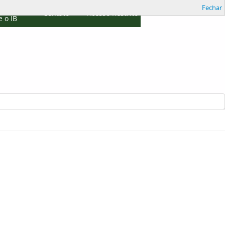
Fechar
cações
Contato
Acesso Restrito
 o IB