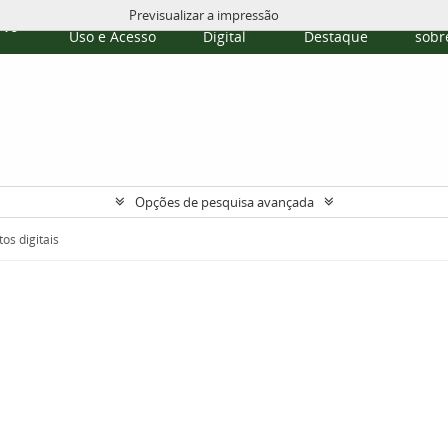
Previsualizar a impressão
Políticas de
Repositório
Temas em
Publi
rvo
Uso e Acesso
Digital
Destaque
sobre
Opções de pesquisa avançada
os digitais