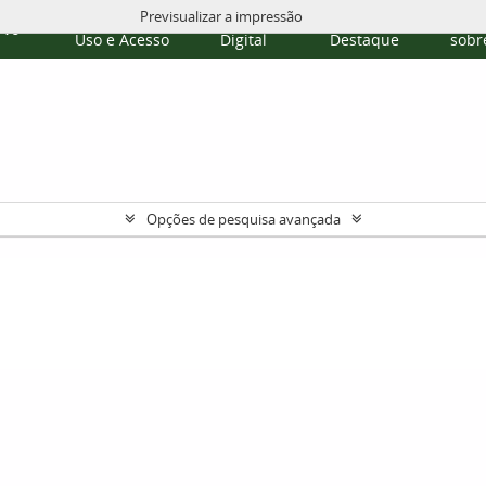
Previsualizar a impressão
Políticas de
Repositório
Temas em
Publi
rvo
Uso e Acesso
Digital
Destaque
sobre
Opções de pesquisa avançada