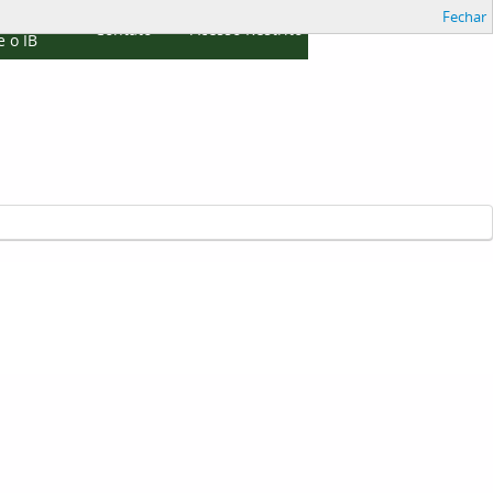
Fechar
cações
Contato
Acesso Restrito
 o IB