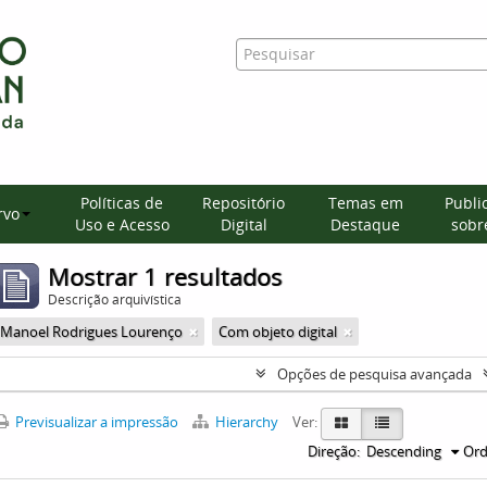
Políticas de
Repositório
Temas em
Publi
rvo
Uso e Acesso
Digital
Destaque
sobre
Mostrar 1 resultados
Descrição arquivística
Manoel Rodrigues Lourenço
Com objeto digital
Opções de pesquisa avançada
Previsualizar a impressão
Hierarchy
Ver:
Direção:
Descending
Ord