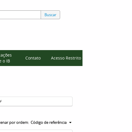
Buscar
cações
Contato
Acesso Restrito
 o IB
enar por ordem:
Código de referência