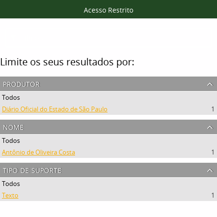
Acesso Restrito
Filtros
Limite os seus resultados por:
produtor
Todos
Diário Oficial do Estado de São Paulo
1
nome
Todos
Antônio de Oliveira Costa
1
tipo de suporte
Todos
Texto
1