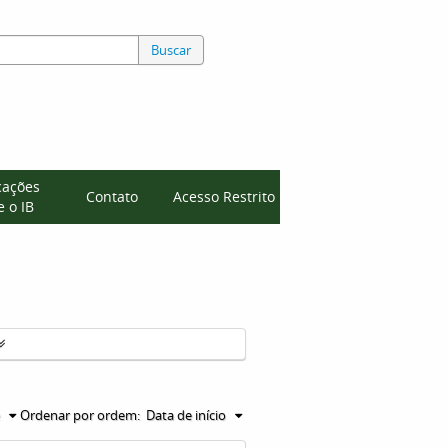
Buscar
cações
Contato
Acesso Restrito
 o IB
Ordenar por ordem:
Data de início