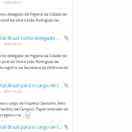
1893-09-01
como delegado de Higiene da Cidade de
José da Silva e João Rodrigues de
Reprodução de ofício de nomeação de Vital Brazil como delegado de Higiene da Cidade de São Paulo. Documento está assinado por D. Joaquim José da Silva e João Rodrigues de Souza em 01/09/1893. Verso contendo assinaturas de registro na Secretaria da Diretoria de Higiene.
1893-09-01
como delegado de Higiene da Cidade de
José da Silva e João Rodrigues de
 registro na Secretaria da Diretoria de
Reprodução de ofício de nomeação de Vital Brazil para o cargo de Inspetor Sanitário, feito pelo presidente do Estado de São Paulo Doutor Bernardino de Campos. Papel timbrado do Estado de São Paulo. Verso
1893-10-26
a o cargo de Inspetor Sanitário, feito
rnardino de Campos. Papel timbrado do
 registro na
...
»
Reprodução de ofício de nomeação de Vital Brazil para o cargo de Inspetor Sanitário, feito pelo presidente do Estado de São Paulo Doutor Bernardino de Campos. Papel timbrado do Estado de São Paulo. Frente