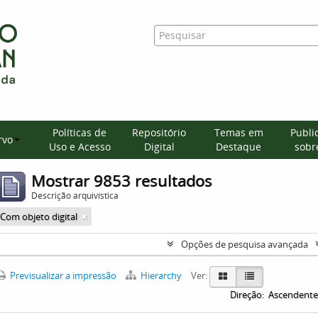
Políticas de
Repositório
Temas em
Publi
rvo
Uso e Acesso
Digital
Destaque
sobre
Mostrar 9853 resultados
Descrição arquivística
Com objeto digital
Opções de pesquisa avançada
Previsualizar a impressão
Hierarchy
Ver:
Direção:
Ascendente