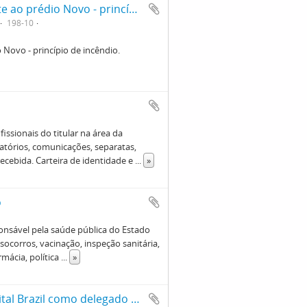
Caminhão dos Bombeiros parado e frente ao prédio Novo - princípio de incêndio.
198-10
Novo - princípio de incêndio.
ssionais do titular na área da
atórios, comunicações, separatas,
recebida. Carteira de identidade e
...
»
o
onsável pela saúde pública do Estado
ocorros, vacinação, inspeção sanitária,
rmácia, política
...
»
Reprodução de ofício de nomeação de Vital Brazil como delegado de Higiene da Cidade de São Paulo. Documento está assinado por D. Joaquim José da Silva e João Rodrigues de Souza em 01/09/1893.