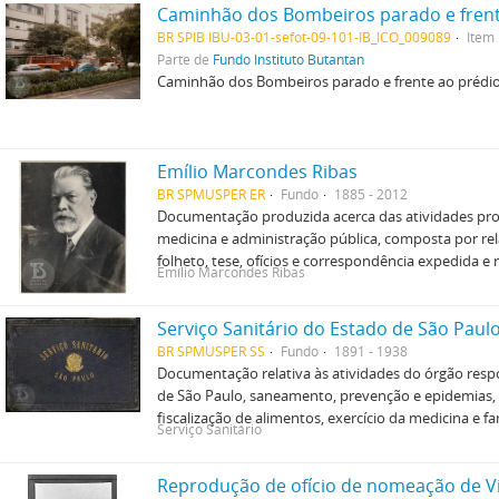
BR SPIB IBU-03-01-sefot-09-101-IB_ICO_009089
Item
Parte de
Fundo Instituto Butantan
Caminhão dos Bombeiros parado e frente ao prédio 
Emílio Marcondes Ribas
BR SPMUSPER ER
Fundo
1885 - 2012
Documentação produzida acerca das atividades profi
medicina e administração pública, composta por rel
folheto, tese, ofícios e correspondência expedida e 
Emílio Marcondes Ribas
Serviço Sanitário do Estado de São Paul
BR SPMUSPER SS
Fundo
1891 - 1938
Documentação relativa às atividades do órgão resp
de São Paulo, saneamento, prevenção e epidemias, s
fiscalização de alimentos, exercício da medicina e fa
Serviço Sanitário