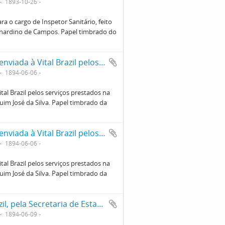
1893-10-26
a o cargo de Inspetor Sanitário, feito
rnardino de Campos. Papel timbrado do
Reprodução de carta de agradecimento enviada à Vital Brazil pelos serviços prestados na cidade de Belém de descalvado, enviada por D. Joaquim José da Silva. Papel timbrado da Diretoria do Serviço Sanitário, nº 812. Frente
1894-06-06
al Brazil pelos serviços prestados na
uim José da Silva. Papel timbrado da
Reprodução de carta de agradecimento enviada à Vital Brazil pelos serviços prestados na cidade de Belém de descalvado, enviada por D. Joaquim José da Silva. Papel timbrado da Diretoria do Serviço Sanitário, nº 812. Verso
1894-06-06
al Brazil pelos serviços prestados na
uim José da Silva. Papel timbrado da
Reprodução de ofício enviado à Vital Brazil, pela Secretaria de Estado dos Negócios do Interior, apontando outras localidades designadas para os serviços de saneamento após o termino em Limeira. Indica Rio Claro, Jaú (Jahú) e Itú (Ytú). Papel timbrado, 2 ª seção nº101
1894-06-09