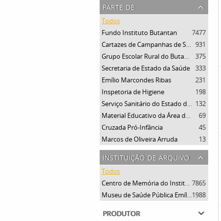
parte de
Todos
Fundo Instituto Butantan
7477
Cartazes de Campanhas de Saúde
931
Grupo Escolar Rural do Butantan
375
Secretaria de Estado da Saúde
333
Emílio Marcondes Ribas
231
Inspetoria de Higiene
198
Serviço Sanitário do Estado de São Paulo
132
Material Educativo da Área da Saúde
69
Cruzada Pró-Infância
45
Marcos de Oliveira Arruda
13
instituição de arquivo
Todos
Centro de Memória do Instituto Butantan
7865
Museu de Saúde Pública Emílio Ribas
1988
produtor