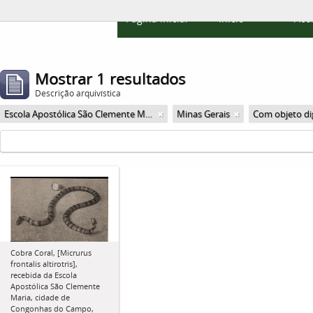
Página inicial
Início
Ace
Mostrar 1 resultados
Descrição arquivística
Escola Apostólica São Clemente Maria
Minas Gerais
Com objeto dig
Cobra Coral, [Micrurus
frontalis altirotris],
recebida da Escola
Apostólica São Clemente
Maria, cidade de
Congonhas do Campo,