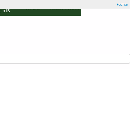
Fechar
cações
Contato
Acesso Restrito
 o IB