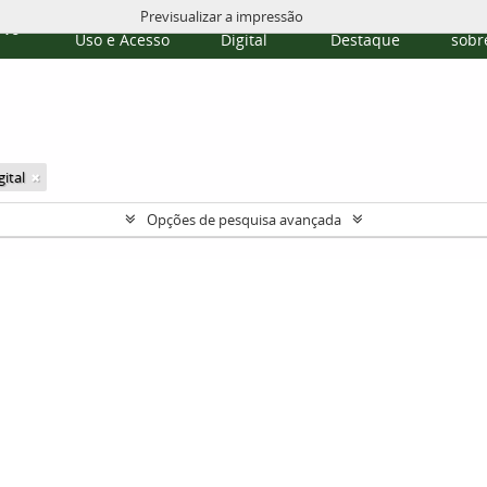
Previsualizar a impressão
Políticas de
Repositório
Temas em
Publi
rvo
Uso e Acesso
Digital
Destaque
sobre
ital
Opções de pesquisa avançada