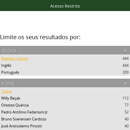
Acesso Restrito
Filtros
Limite os seus resultados por:
idioma
Registos únicos
444
Inglês
444
Português
209
nome
Todos
Willy Beçak
112
Orestes Quércia
77
Pedro Antônio Federsoni Jr.
52
Bruno Soerensen Cardozo
40
José Aristodemo Pinotti
40